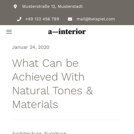
Zum
Musterstraße 12, Musterstadt
Inhalt
+49 123 456 789
mail@beispiel.com
springen
Toggle
Navigation
Januar 24, 2020
Home
What Can be
Möbelwerkstatt
Achieved With
Natural Tones &
Objekteinrichtung
Materials
Holzdienstleistungen
Über Uns
Architecture
,
Furniture